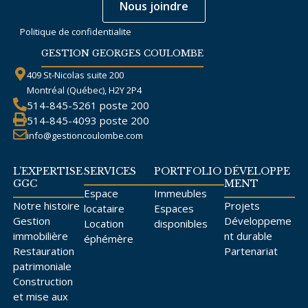
Nous joindre
Politique de confidentialite
GESTION GEORGES COULOMBE
409 St-Nicolas suite 200
Montréal (Québec), H2Y 2P4
514-845-5261
poste 200
514-845-4093
poste 200
info@gestioncoulombe.com
L’EXPERTISE
SERVICES
PORTFOLIO
DÉVELOPPE
GGC
MENT
Espace
Immeubles
Notre histoire
Projets
locataire
Espaces
Gestion
Développeme
Location
disponibles
immobilière
nt durable
éphémère
Restauration
Partenariat
patrimoniale
Construction
et mise aux