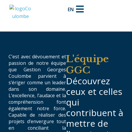
EN
L'équipe
C’est avec dévouement et
passion de notre équipe
GGC
que Gestion Georges
Coulombe parvient à
Découvrez
s’ériger comme un leader
ceux et celles
dans son domaine.
L’excellence, l’audace et la
qui
compréhension font
également notre force.
contribuent à
Capable de réaliser des
mettre de
projets d’envergure tout
en conciliant la