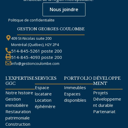
Nous joindre
Politique de confidentialite
GESTION GEORGES COULOMBE
409 St-Nicolas suite 200
Montréal (Québec), H2Y 2P4
514-845-5261
poste 200
514-845-4093
poste 200
info@gestioncoulombe.com
L’EXPERTISE
SERVICES
PORTFOLIO
DÉVELOPPE
GGC
MENT
Espace
Immeubles
Notre histoire
Projets
locataire
Espaces
Gestion
Développeme
Location
disponibles
immobilière
nt durable
éphémère
Restauration
Partenariat
patrimoniale
Construction